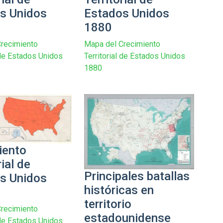
s Unidos
Estados Unidos
1880
recimiento
Mapa del Crecimiento
l de Estados Unidos
Territorial de Estados Unidos
1880
iento
rial de
Principales batallas
s Unidos
históricas en
territorio
recimiento
estadounidense
l de Estados Unidos