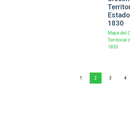
Territo
Estado
1830
Mapa del C
Territoria
1830
1
2
3
4