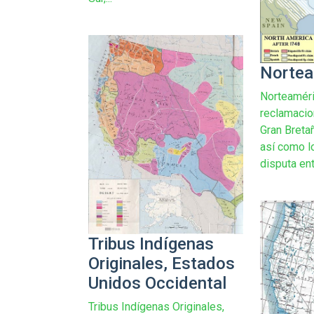
Nortea
Norteaméri
reclamacion
Gran Bretañ
así como lo
disputa ent
Tribus Indígenas
Originales, Estados
Unidos Occidental
Tribus Indígenas Originales,