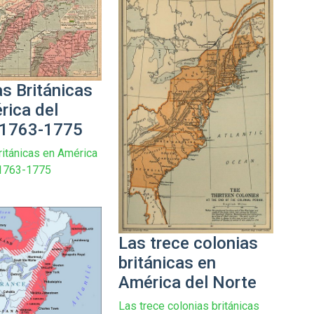
as Británicas
rica del
 1763-1775
ritánicas en América
 1763-1775
Las trece colonias
británicas en
América del Norte
Las trece colonias británicas