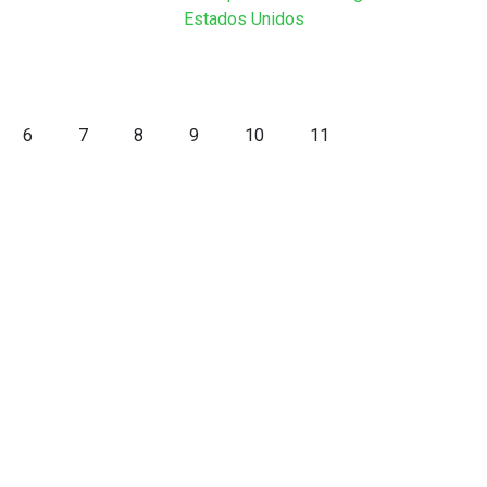
Estados Unidos
6
7
8
9
10
11