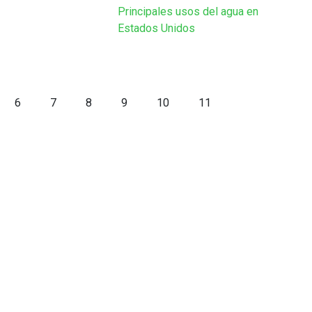
Principales usos del agua en
Estados Unidos
6
7
8
9
10
11