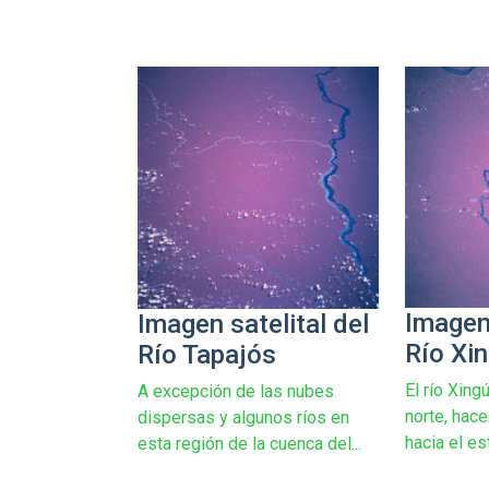
Imagen 
Imagen satelital del
Río Xi
Río Tapajós
El río Xing
A excepción de las nubes
norte, hace
dispersas y algunos ríos en
hacia el est
esta región de la cuenca del...