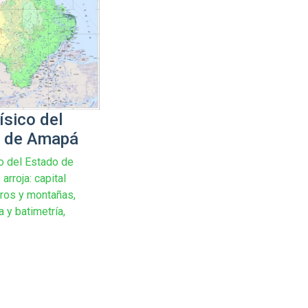
ísico del
 de Amapá
o del Estado de
rroja: capital
rros y montañas,
 y batimetría,