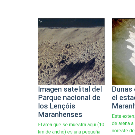
Imagen satelital del
Dunas 
Parque nacional de
el est
los Lençóis
Maran
Maranhenses
Esta exten
de arena a 
El área que se muestra aquí (10
noreste de 
km de ancho) es una pequeña