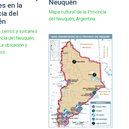
Neuquén
es en la
Mapa cultural de la Provincia
ia del
del Neuquén, Argentina.
én
s cerros y volcanes
incia del Neuquén,
La ubicación y
os...