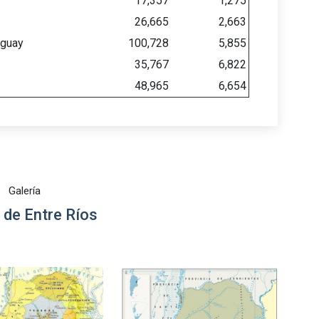
17,357
1,275
26,665
2,663
uguay
100,728
5,855
35,767
6,822
48,965
6,654
Galería
de Entre Ríos