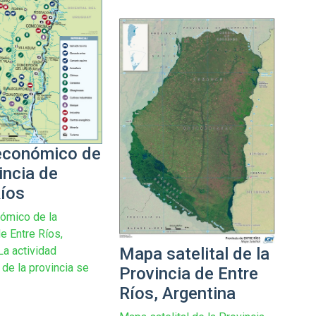
económico de
incia de
Ríos
ómico de la
e Entre Ríos,
La actividad
Mapa satelital de la
de la provincia se
Provincia de Entre
Ríos, Argentina