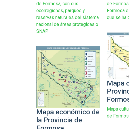
de Formosa
de Formosa, con sus
Formosa es
ecorregiones, parques y
que se ha d
reservas naturales del sistema
nacional de áreas protegidas o
SNAP.
Mapa cu
Provin
Formo
Mapa cultur
Mapa económico de
de Formosa
la Provincia de
Formosa