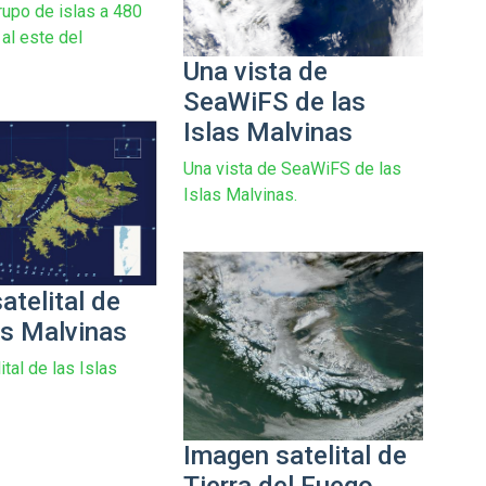
upo de islas a 480
al este del
Una vista de
SeaWiFS de las
Islas Malvinas
Una vista de SeaWiFS de las
Islas Malvinas.
atelital de
as Malvinas
tal de las Islas
Imagen satelital de