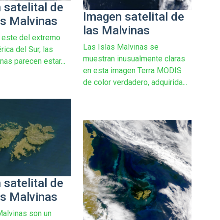
satelital de
Imagen satelital de
as Malvinas
las Malvinas
a este del extremo
Las Islas Malvinas se
ica del Sur, las
muestran inusualmente claras
nas parecen estar...
en esta imagen Terra MODIS
de color verdadero, adquirida...
satelital de
as Malvinas
Malvinas son un