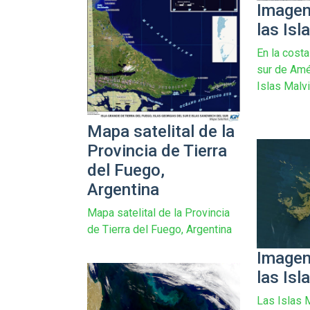
Imagen 
las Isl
En la cost
sur de Amér
Islas Malvi
Mapa satelital de la
Provincia de Tierra
del Fuego,
Argentina
Mapa satelital de la Provincia
de Tierra del Fuego, Argentina
Imagen 
las Isl
Las Islas 