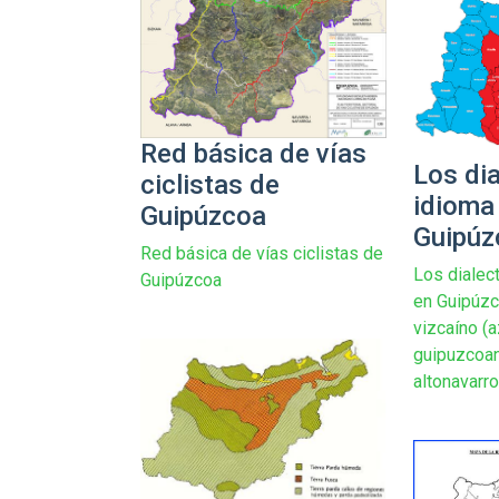
Red básica de vías
Los dia
ciclistas de
idioma
Guipúzcoa
Guipúz
Red básica de vías ciclistas de
Los dialec
Guipúzcoa
en Guipúzc
vizcaíno (a
guipuzcoano
altonavarro