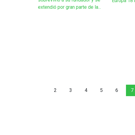
Europa 18
extendió por gran parte de la...
2
3
4
5
6
7