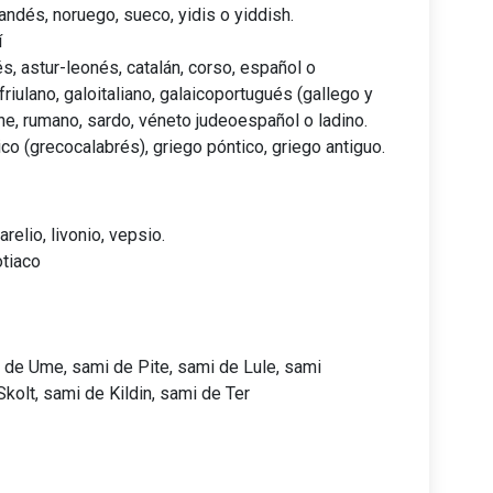
andés, noruego, sueco, yidis o yiddish.
í
s, astur-leonés, catalán, corso, español o
friulano, galoitaliano, galaicoportugués (gallego y
che, rumano, sardo, véneto judeoespañol o ladino.
ico (grecocalabrés), griego póntico, griego antiguo.
arelio, livonio, vepsio.
otiaco
 de Ume, sami de Pite, sami de Lule, sami
Skolt, sami de Kildin, sami de Ter