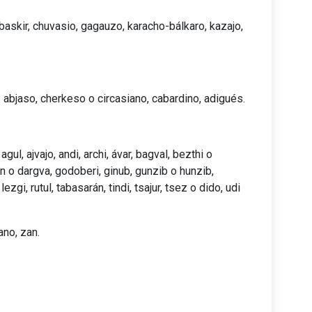
baskir, chuvasio, gagauzo, karacho-bálkaro, kazajo,
abjaso, cherkeso o circasiano, cabardino, adigués.
l, ajvajo, andi, archi, ávar, bagval, bezthi o
uin o dargva, godoberi, ginub, gunzib o hunzib,
 lezgi, rutul, tabasarán, tindi, tsajur, tsez o dido, udi
no, zan.