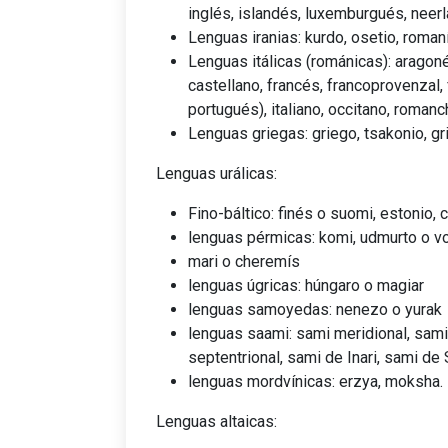
inglés, islandés, luxemburgués, neerl
Lenguas iranias: kurdo, osetio, roman
Lenguas itálicas (románicas): aragoné
castellano, francés, francoprovenzal, 
portugués), italiano, occitano, roman
Lenguas griegas: griego, tsakonio, gr
Lenguas urálicas:
Fino-báltico: finés o suomi, estonio, c
lenguas pérmicas: komi, udmurto o v
mari o cheremís
lenguas úgricas: húngaro o magiar
lenguas samoyedas: nenezo o yurak
lenguas saami: sami meridional, sami
septentrional, sami de Inari, sami de 
lenguas mordvínicas: erzya, moksha.
Lenguas altaicas: