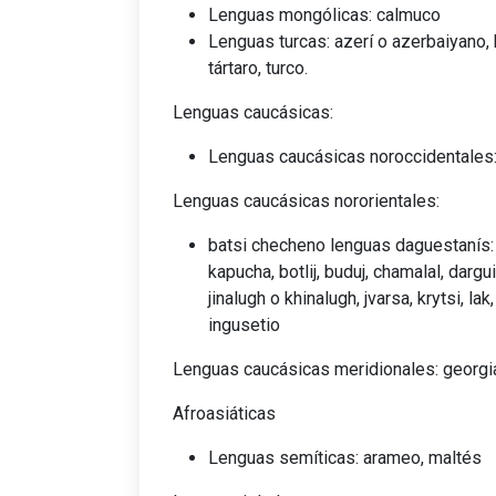
Lenguas mongólicas: calmuco
Lenguas turcas: azerí o azerbaiyano, 
tártaro, turco.
Lenguas caucásicas:
Lenguas caucásicas noroccidentales: 
Lenguas caucásicas nororientales:
batsi checheno lenguas daguestanís: agu
kapucha, botlij, buduj, chamalal, darg
jinalugh o khinalugh, jvarsa, krytsi, lak,
ingusetio
Lenguas caucásicas meridionales: georgia
Afroasiáticas
Lenguas semíticas: arameo, maltés