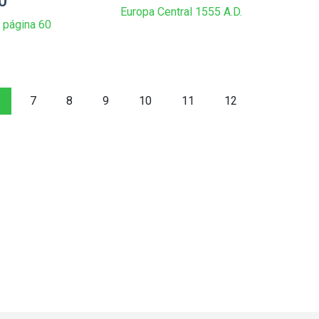
0
Europa Central 1555 A.D.
 página 60
7
8
9
10
11
12