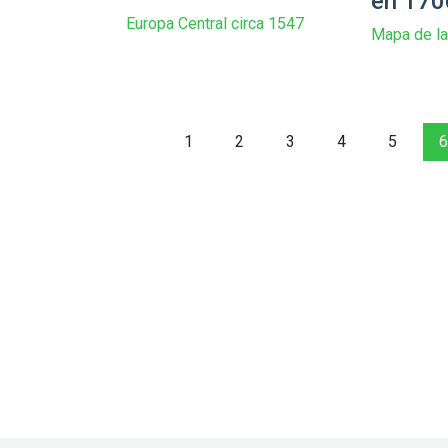
en 170
Europa Central circa 1547
Mapa de la
1
2
3
4
5
6