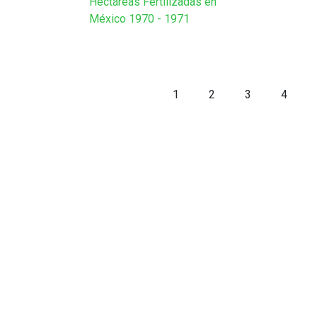
Hectáreas Fertilizadas en
México 1970 - 1971
1
2
3
4