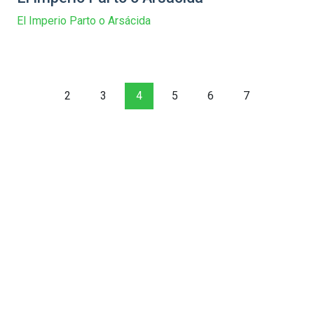
El Imperio Parto o Arsácida
2
3
4
5
6
7