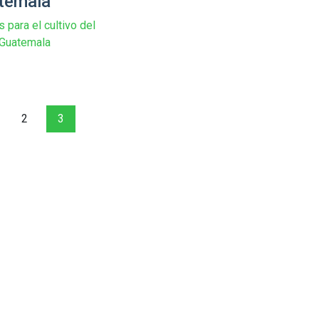
temala
 para el cultivo del
 Guatemala
2
3