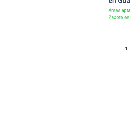
en Gua
Áreas aptas
Zapote en
1