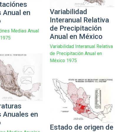
itaciónes
Variabilidad
 Anual en
Interanual Relativa
o
de Precipitación
iónes Medias Anual
Anual en México
 1975
Variabilidad Interanual Relativa
de Precipitación Anual en
México 1975
aturas
 Anuales en
o
Estado de origen de