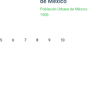
de México
Población Urbana de México
1900
5
6
7
8
9
10