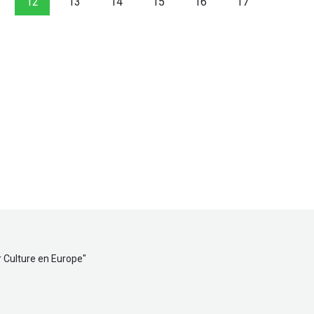
12
13
14
15
16
17
r Culture en Europe
"