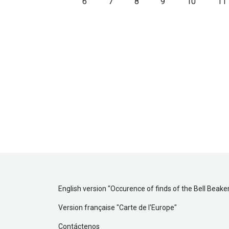
6
7
8
9
10
11
English version "
Occurence of finds of the Bell Beake
Version française "
Carte de l'Europe
"
Contáctenos