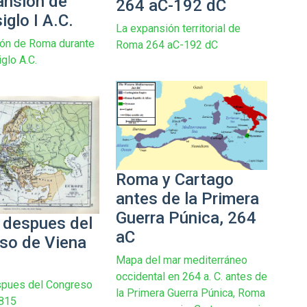
ansión de
264 aC-192 dC
glo I A.C.
La expansión territorial de
ión de Roma durante
Roma 264 aC-192 dC
iglo A.C.
Roma y Cartago
antes de la Primera
Guerra Púnica, 264
 despues del
aC
so de Viena
Mapa del mar mediterráneo
occidental en 264 a. C. antes de
spues del Congreso
la Primera Guerra Púnica, Roma
1815