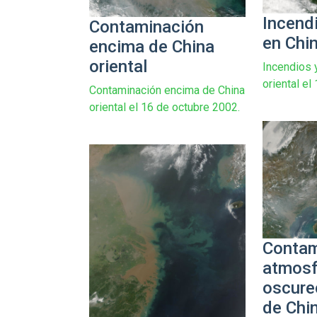
Incend
Contaminación
en Chin
encima de China
oriental
Incendios 
oriental el
Contaminación encima de China
oriental el 16 de octubre 2002.
Contam
atmosf
oscure
de Chi