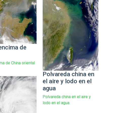
encima de
a de China oriental
Polvareda china en
el aire y lodo en el
agua
Polvareda china en el aire y
lodo en el agua.