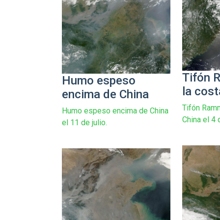
Tifón 
Humo espeso
la cost
encima de China
Tifón Ramm
Humo espeso encima de China
China el 4 
el 11 de julio.