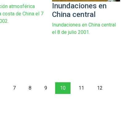
Inundaciones en
ión atmosférica
China central
a costa de China el 7
002.
Inundaciones en China central
el 8 de julio 2001.
7
8
9
10
11
12