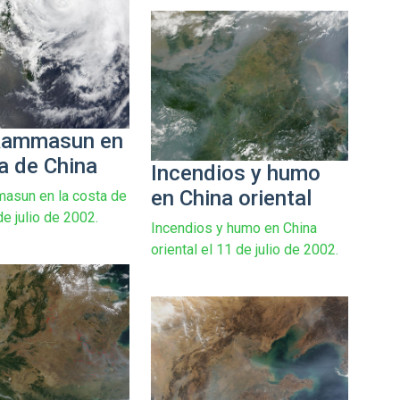
Rammasun en
a de China
Incendios y humo
en China oriental
asun en la costa de
de julio de 2002.
Incendios y humo en China
oriental el 11 de julio de 2002.