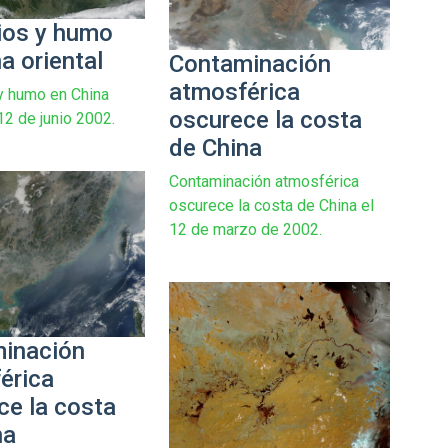
ios y humo
a oriental
Contaminación
atmosférica
y humo en China
oscurece la costa
 12 de junio 2002.
de China
Contaminación atmosférica
oscurece la costa de China el
12 de marzo de 2002.
inación
érica
ce la costa
na