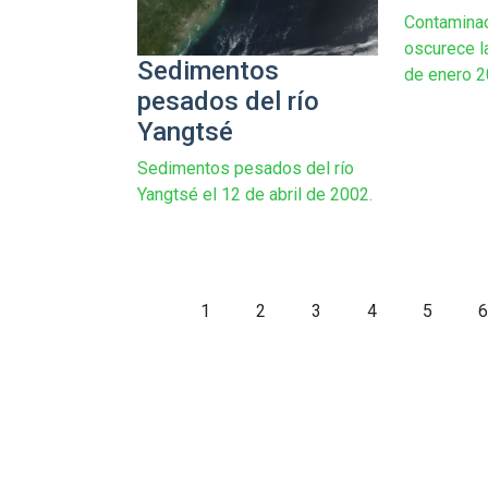
Contaminac
oscurece l
Sedimentos
de enero 2
pesados del río
Yangtsé
Sedimentos pesados del río
Yangtsé el 12 de abril de 2002.
1
2
3
4
5
6