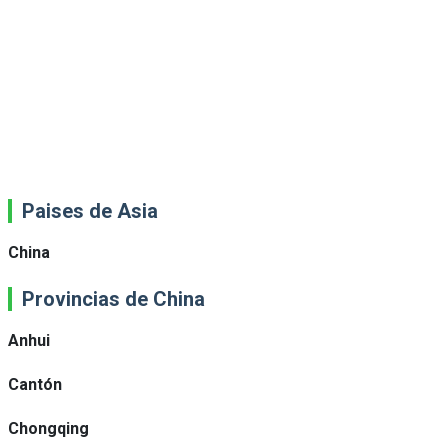
Paises de Asia
China
Provincias de China
Anhui
Cantón
Chongqing