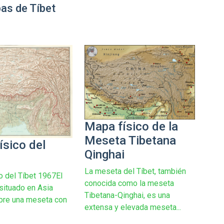
as de Tíbet
Mapa físico de la
Meseta Tibetana
ísico del
Qinghai
La meseta del Tíbet, también
o del Tíbet 1967El
conocida como la meseta
 situado en Asia
Tibetana-Qinghai, es una
obre una meseta con
extensa y elevada meseta...