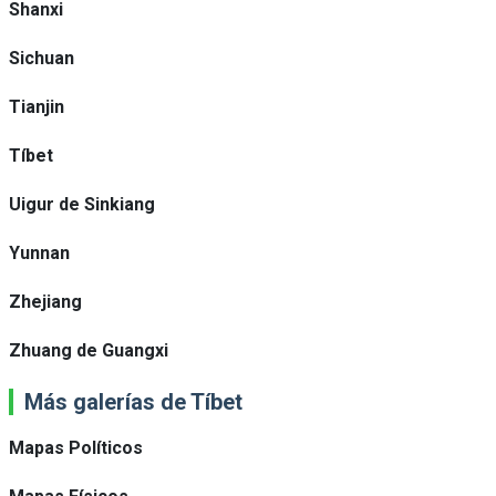
Shanxi
Sichuan
Tianjin
Tíbet
Uigur de Sinkiang
Yunnan
Zhejiang
Zhuang de Guangxi
Más galerías de Tíbet
Mapas Políticos