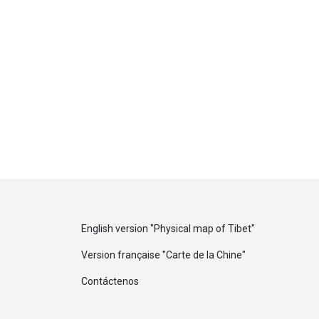
English version "
Physical map of Tibet
"
Version française "
Carte de la Chine
"
Contáctenos