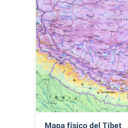
Mapa físico del Tíbet