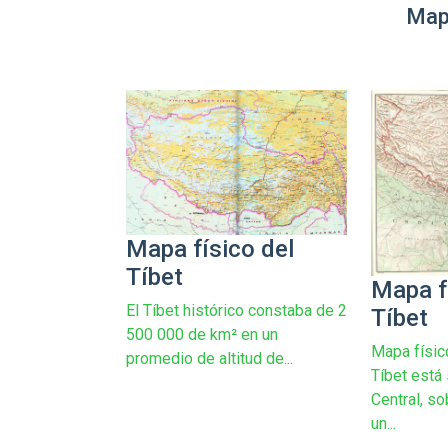
Map
Mapa físico del
Tíbet
Mapa f
El Tíbet histórico constaba de 2
Tíbet
500 000 de km² en un
Mapa físic
promedio de altitud de...
Tíbet está
Central, s
un...