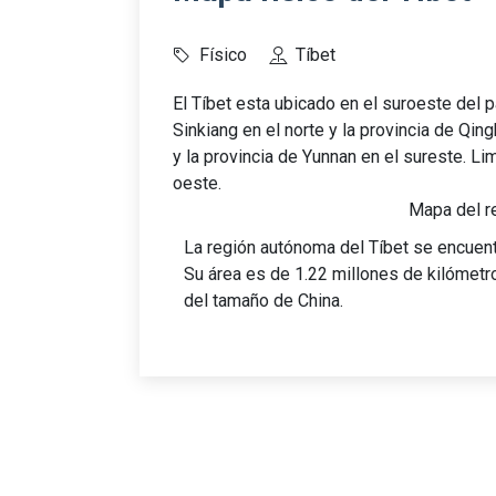
Físico
Tíbet
El Tíbet esta ubicado en el suroeste del 
Sinkiang en el norte y la provincia de Qing
y la provincia de Yunnan en el sureste. Lim
oeste.
Mapa del re
La región autónoma del Tíbet se encuent
Su área es de 1.22 millones de kilómet
del tamaño de China.