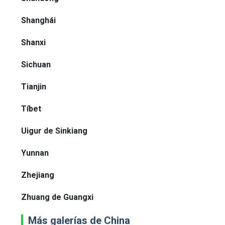
Shanghái
Shanxi
Sichuan
Tianjin
Tíbet
Uigur de Sinkiang
Yunnan
Zhejiang
Zhuang de Guangxi
Más galerías de China