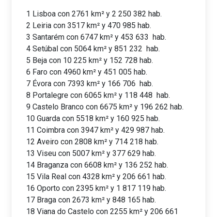
1 Lisboa con 2761 km² y 2 250 382 hab.
​ 2 Leiria con 3517 km² y 470 985​ hab.
3 Santarém con 6747 km² y 453 633​ ​​ hab.
4 Setúbal con 5064 km² y 851 232 ​ hab.
5 Beja con 10 225 km² y 152 728​​​ hab.
6 Faro con 4960 km² y 451 005 hab.
7 Évora con 7393 km² y 166 706 ​ hab.
8 Portalegre con 6065 km² y 118 448 ​ hab.
​ 9 Castelo Branco con 6675 km² y 196 262​ hab.
10 Guarda con 5518 km² y 160 925​ hab.
11 Coimbra con 3947 km² y 429 987​​ hab.
12 Aveiro con 2808 km² y 714 218​ hab.
13 Viseu con 5007 km² y 377 629 hab.
14 Braganza con 6608 km² y 136 252​ hab.
​15 Vila Real con 4328 km² y 206 661​ hab.
16 Oporto con 2395 km² y 1 817 119​​ hab.
17 Braga con 2673 km² y 848 165 hab.
18 Viana do Castelo con 2255 km² y 206 661​