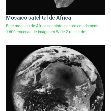
Mosaico satelital de África
Este mosaico de África consiste en aproximadamente
1.600 escenas de imágenes Wide 2 (al sur del...