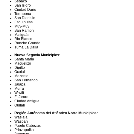
Sébaco
San Isidro
Ciudad Darío
Terrabona
San Dionisio
Esquipulas
Muy-Muy
San Ramón
Matiguás
Río Blanco
Rancho Grande
Tuma La Dalia
Nueva Segovia Municipios:
Santa María
Macuelizo
Dipilto
Ocotal
Mozonte
San Fernando
Jalapa
Murra
Wiwili
El Jícaro
Ciudad Antigua
Quilali
Región Autónoma del Atlántico Norte Municipios:
Waslala
Waspan
Puerto Cabezas
Prinzapolka
Bonanza