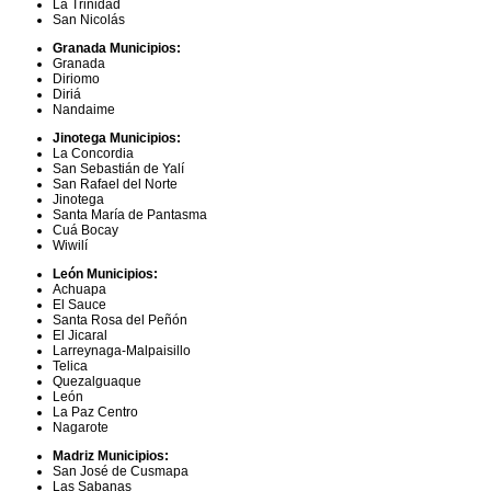
La Trinidad
San Nicolás
Granada Municipios:
Granada
Diriomo
Diriá
Nandaime
Jinotega Municipios:
La Concordia
San Sebastián de Yalí
San Rafael del Norte
Jinotega
Santa María de Pantasma
Cuá Bocay
Wiwilí
León Municipios:
Achuapa
El Sauce
Santa Rosa del Peñón
El Jicaral
Larreynaga-Malpaisillo
Telica
Quezalguaque
León
La Paz Centro
Nagarote
Madriz Municipios:
San José de Cusmapa
Las Sabanas