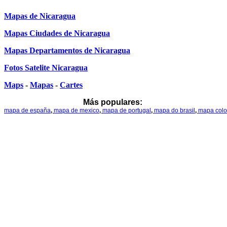
Mapas de Nicaragua
Mapas Ciudades de Nicaragua
Mapas Departamentos de Nicaragua
Fotos Satelite Nicaragua
Maps
-
Mapas
-
Cartes
Más populares:
mapa de españa
,
mapa de mexico
,
mapa de portugal
,
mapa do brasil
,
mapa col