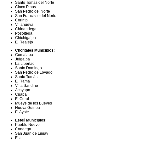
Santo Tomás del Norte
Cinco Pinos
San Pedro del Norte
San Francisco del Norte
Corinto
Villanueva
Chinandega
Posoltega
Chichigalpa
El Realejo
Chontales Municipios:
Comalapa
Juigalpa
La Libertad
Santo Domingo
San Pedro de Lovago
Santo Tomás
El Rama
Villa Sandino
Acoyapa
Cuapa
El Coral
Mueye de los Bueyes
Nueva Guinea
El Ayote
Estelí Municipios:
Pueblo Nuevo
Condega
San Juan de Limay
Esteli