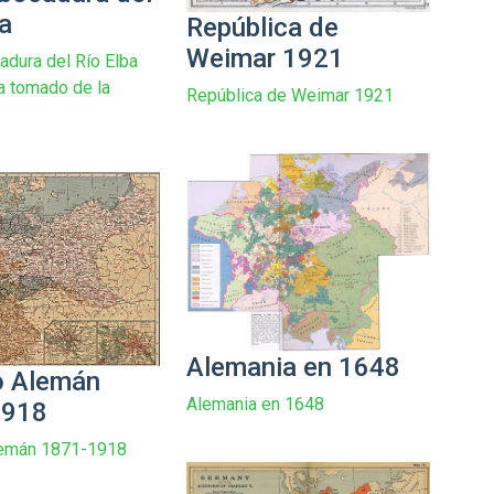
ba
República de
Weimar 1921
dura del Río Elba
a tomado de la
República de Weimar 1921
1
Alemania en 1648
o Alemán
Alemania en 1648
1918
lemán 1871-1918