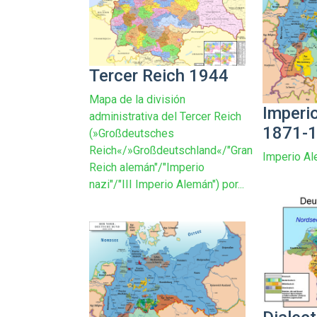
Tercer Reich 1944
Mapa de la división
Imperi
administrativa del Tercer Reich
1871-
(»Großdeutsches
Reich«/»Großdeutschland«/"Gran
Imperio A
Reich alemán"/"Imperio
nazi"/"III Imperio Alemán") por...