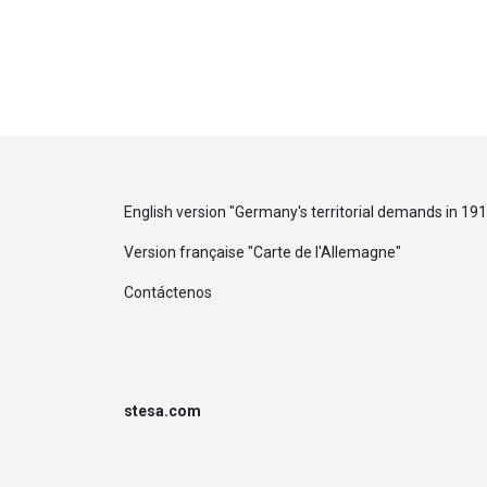
English version "
Germany's territorial demands in 19
Version française "
Carte de l'Allemagne
"
Contáctenos
stesa.com