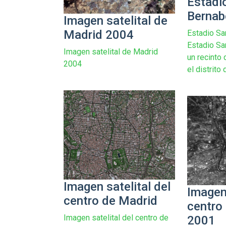
Estadi
Bernab
Imagen satelital de
Madrid 2004
Estadio Sa
Estadio Sa
Imagen satelital de Madrid
un recinto
2004
el distrito d
Imagen satelital del
Imagen 
centro de Madrid
centro
Imagen satelital del centro de
2001