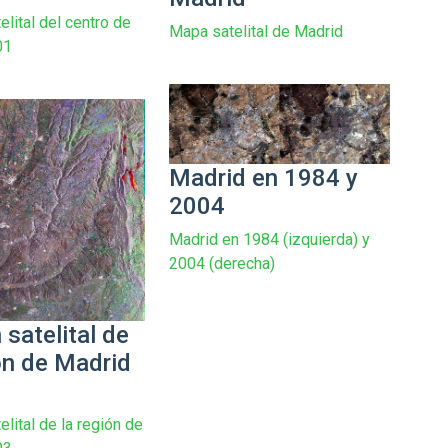
lital del centro de
Mapa satelital de Madrid
01
Madrid en 1984 y
2004
Madrid en 1984 (izquierda) y
2004 (derecha)
satelital de
ón de Madrid
lital de la región de