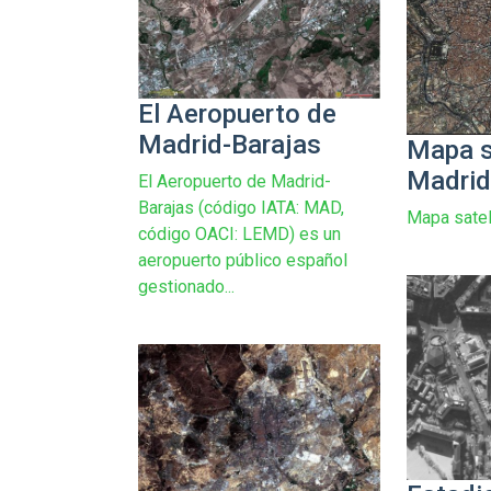
El Aeropuerto de
Madrid-Barajas
Mapa s
Madri
El Aeropuerto de Madrid-
Barajas (código IATA: MAD,
Mapa satel
código OACI: LEMD) es un
aeropuerto público español
gestionado...