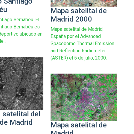
o Santiago
éu
Mapa satelital de
Madrid 2000
ntiago Bernabéu. El
ntiago Bernabéu es
Mapa satelital de Madrid,
 deportivo ubicado en
España por el Advanced
e...
Spaceborne Thermal Emission
and Reflection Radiometer
(ASTER) el 5 de julio, 2000.
satelital del
 de Madrid
Mapa satelital de
Madrid