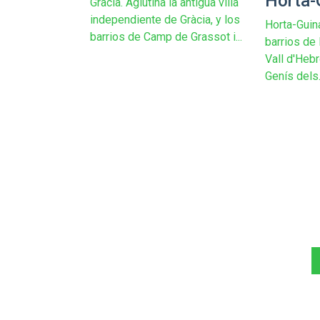
Horta-
Gracia. Aglutina la antigua villa
independiente de Gràcia, y los
Horta-Guina
barrios de Camp de Grassot i...
barrios de 
Vall d'Hebr
Genís dels.