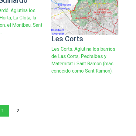
Guinardó
rdó. Aglutina los
Horta, La Clota, la
on, el Montbau, Sant
..
Les Corts
Les Corts. Aglutina los barrios
de Las Corts, Pedralbes y
Maternitat i Sant Ramon (más
conocido como Sant Ramon).
1
2