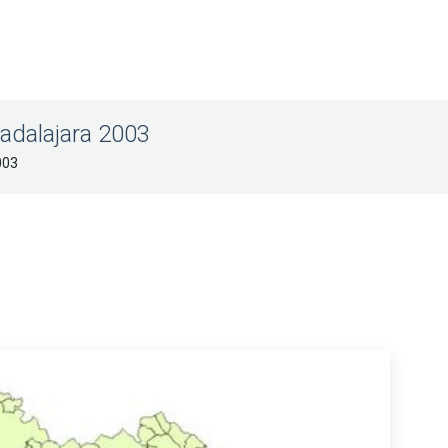
uadalajara 2003
003