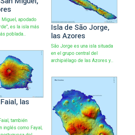
 San Miguel,
ores
n Miguel, apodado
Isla de São Jorge,
rde", es la isla más
ás poblada...
las Azores
São Jorge es una isla situada
en el grupo central del
archipiélago de las Azores y...
 Faial, las
Faial, también
n inglés como Fayal,
a portuguesa del