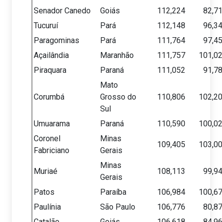
Senador Canedo
Goiás
112,224
82,7
Tucuruí
Pará
112,148
96,3
Paragominas
Pará
111,764
97,4
Açailândia
Maranhão
111,757
101,0
Piraquara
Paraná
111,052
91,7
Mato
Corumbá
Grosso do
110,806
102,2
Sul
Umuarama
Paraná
110,590
100,0
Coronel
Minas
109,405
103,0
Fabriciano
Gerais
Minas
Muriaé
108,113
99,9
Gerais
Patos
Paraíba
106,984
100,6
Paulínia
São Paulo
106,776
80,8
Catalão
Goiás
106,618
84,9