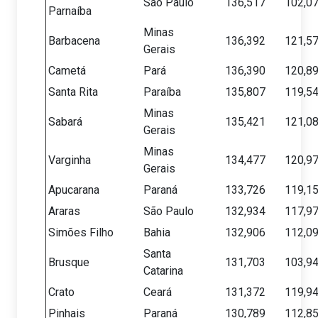
São Paulo
136,517
102,0
Parnaíba
Minas
Barbacena
136,392
121,5
Gerais
Cametá
Pará
136,390
120,8
Santa Rita
Paraíba
135,807
119,5
Minas
Sabará
135,421
121,0
Gerais
Minas
Varginha
134,477
120,9
Gerais
Apucarana
Paraná
133,726
119,1
Araras
São Paulo
132,934
117,9
Simões Filho
Bahia
132,906
112,0
Santa
Brusque
131,703
103,9
Catarina
Crato
Ceará
131,372
119,9
Pinhais
Paraná
130,789
112,8