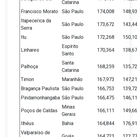
Catarina
Francisco Morato
São Paulo
174,008
148,9
Itapecerica da
São Paulo
173,672
143,4
Serra
Itu
São Paulo
172,268
150,1
Espírito
Linhares
170,364
138,6
Santo
Santa
Palhoça
168,259
135,7
Catarina
Timon
Maranhão
167,973
147,2
Bragança Paulista
São Paulo
166,753
139,7
Pindamonhangaba
São Paulo
166,475
146,1
Minas
Poços de Caldas
166,111
149,6
Gerais
Ilhéus
Bahia
164,844
176,9
Valparaíso de
Goiás
164,723
122,7