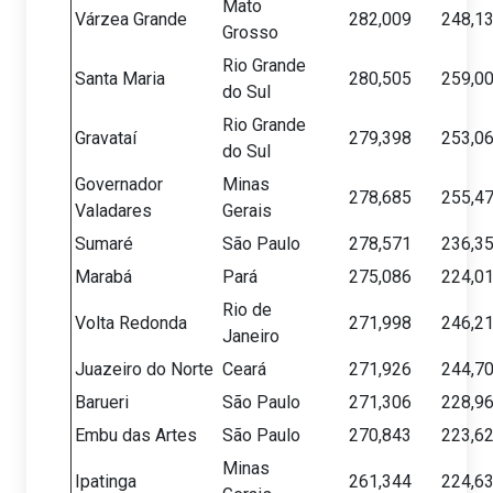
Mato
Várzea Grande
282,009
248,1
Grosso
Rio Grande
Santa Maria
280,505
259,0
do Sul
Rio Grande
Gravataí
279,398
253,0
do Sul
Governador
Minas
278,685
255,4
Valadares
Gerais
Sumaré
São Paulo
278,571
236,3
Marabá
Pará
275,086
224,0
Rio de
Volta Redonda
271,998
246,2
Janeiro
Juazeiro do Norte
Ceará
271,926
244,7
Barueri
São Paulo
271,306
228,9
Embu das Artes
São Paulo
270,843
223,6
Minas
Ipatinga
261,344
224,6