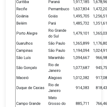
Curitiba
Paraná
1,917,185
1,678,9
Recife
Pernambuco
1,637,834
1,472,2
Goiânia
Goiás
1,495,705
1,256,5
Belém
Pará
1,485,732
1,351,6
Rio Grande
Porto Alegre
1,479,101
1,365,0
do Sul
Guarulhos
São Paulo
1,365,899
1,176,8
Campinas
São Paulo
1,194,094
1,024,9
São Luís
Maranhão
1,094,667
966,9
Rio de
São Gonçalo
1,077,687
945,7
Janeiro
Maceió
Alagoas
1,012,382
917,0
Rio de
Duque de Caxias
914,383
818,4
Janeiro
Mato
Campo Grande
Grosso do
885,711
766,4