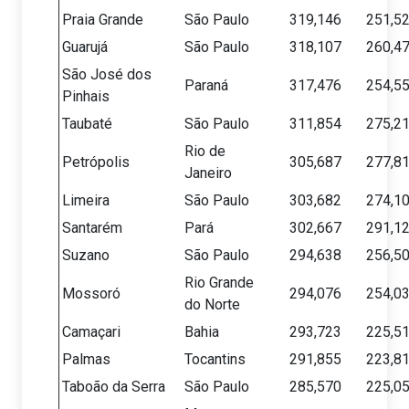
Praia Grande
São Paulo
319,146
251,5
Guarujá
São Paulo
318,107
260,4
São José dos
Paraná
317,476
254,5
Pinhais
Taubaté
São Paulo
311,854
275,2
Rio de
Petrópolis
305,687
277,8
Janeiro
Limeira
São Paulo
303,682
274,1
Santarém
Pará
302,667
291,1
Suzano
São Paulo
294,638
256,5
Rio Grande
Mossoró
294,076
254,0
do Norte
Camaçari
Bahia
293,723
225,5
Palmas
Tocantins
291,855
223,8
Taboão da Serra
São Paulo
285,570
225,0