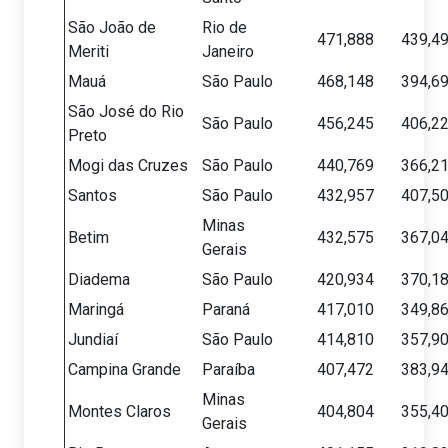
São João de
Rio de
471,888
439,4
Meriti
Janeiro
Mauá
São Paulo
468,148
394,6
São José do Rio
São Paulo
456,245
406,2
Preto
Mogi das Cruzes
São Paulo
440,769
366,2
Santos
São Paulo
432,957
407,5
Minas
Betim
432,575
367,0
Gerais
Diadema
São Paulo
420,934
370,1
Maringá
Paraná
417,010
349,8
Jundiaí
São Paulo
414,810
357,9
Campina Grande
Paraíba
407,472
383,9
Minas
Montes Claros
404,804
355,4
Gerais