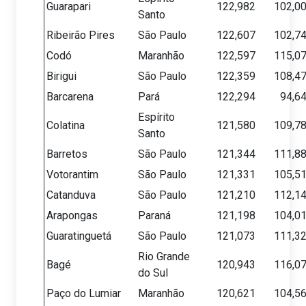
Guarapari
122,982
102,0
Santo
Ribeirão Pires
São Paulo
122,607
102,7
Codó
Maranhão
122,597
115,0
Birigui
São Paulo
122,359
108,4
Barcarena
Pará
122,294
94,6
Espírito
Colatina
121,580
109,7
Santo
Barretos
São Paulo
121,344
111,8
Votorantim
São Paulo
121,331
105,5
Catanduva
São Paulo
121,210
112,1
Arapongas
Paraná
121,198
104,0
Guaratinguetá
São Paulo
121,073
111,3
Rio Grande
Bagé
120,943
116,0
do Sul
Paço do Lumiar
Maranhão
120,621
104,5