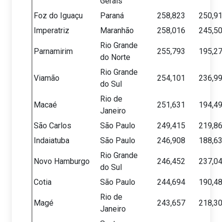
Gerais
Foz do Iguaçu
Paraná
258,823
250,9
Imperatriz
Maranhão
258,016
245,5
Rio Grande
Parnamirim
255,793
195,2
do Norte
Rio Grande
Viamão
254,101
236,9
do Sul
Rio de
Macaé
251,631
194,4
Janeiro
São Carlos
São Paulo
249,415
219,8
Indaiatuba
São Paulo
246,908
188,6
Rio Grande
Novo Hamburgo
246,452
237,0
do Sul
Cotia
São Paulo
244,694
190,4
Rio de
Magé
243,657
218,3
Janeiro