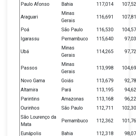
Paulo Afonso
Bahia
117,014
107,5
Minas
Araguari
116,691
107,8
Gerais
Poá
São Paulo
116,530
104,5
Igarassu
Pernambuco
115,640
97,0
Minas
Ubá
114,265
97,7
Gerais
Minas
Passos
113,998
104,6
Gerais
Novo Gama
Goiás
113,679
92,7
Altamira
Pará
113,195
94,6
Parintins
Amazonas
113,168
96,2
Ourinhos
São Paulo
112,711
102,3
São Lourenço da
Pernambuco
112,362
101,7
Mata
Eunápolis
Bahia
112,318
98,0