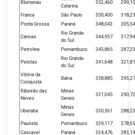
Blumenau
352,460
299,1
Catarina
Franca
São Paulo
350,400
318,2
Ponta Grossa
Paraná
348,043
305,5
Rio Grande
Canoas
344,957
317,9
do Sul
Petrolina
Pernambuco
343,865
287,2
Rio Grande
Pelotas
341,648
321,8
do Sul
Vitória da
Bahia
338,885
295,2
Conquista
Ribeirão das
Minas
331,045
290,7
Neves
Gerais
Minas
Uberaba
330,361
288,2
Gerais
Paulista
Pernambuco
329,117
278,6
Cascavel
Paraná
324,476
283,1