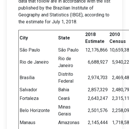
data that follow are in accordance with the list
published by the Brazilian Institute of
Geography and Statistics (IBGE), according to
the estimate for July 1, 2018.
2018
2010
City
State
Estimate
Census
São Paulo
São Paulo
12,176,866
10,659,3
Rio de
Rio de Janeiro
6,688,927
5,940,2
Janeiro
Distrito
Brasília
2,974,703
2,469,4
Federal
Salvador
Bahia
2,857,329
2,480,7
Fortaleza
Ceará
2,643,247
2,315,1
Minas
Belo Horizonte
2,501,576
2,258,0
Gerais
Manaus
Amazonas
2,145,444
1,718,5