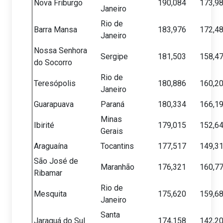
Nova Friburgo
190,084
173,9
Janeiro
Rio de
Barra Mansa
183,976
172,4
Janeiro
Nossa Senhora
Sergipe
181,503
158,4
do Socorro
Rio de
Teresópolis
180,886
160,2
Janeiro
Guarapuava
Paraná
180,334
166,1
Minas
Ibirité
179,015
152,6
Gerais
Araguaína
Tocantins
177,517
149,3
São José de
Maranhão
176,321
160,7
Ribamar
Rio de
Mesquita
175,620
159,6
Janeiro
Santa
Jaraguá do Sul
174,158
142,2