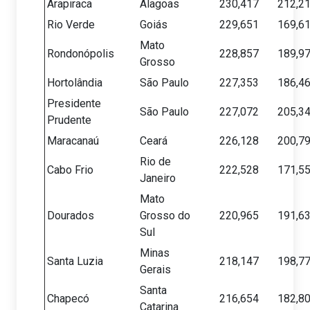
Arapiraca
Alagoas
230,417
212,2
Rio Verde
Goiás
229,651
169,6
Mato
Rondonópolis
228,857
189,9
Grosso
Hortolândia
São Paulo
227,353
186,4
Presidente
São Paulo
227,072
205,3
Prudente
Maracanaú
Ceará
226,128
200,7
Rio de
Cabo Frio
222,528
171,5
Janeiro
Mato
Dourados
Grosso do
220,965
191,6
Sul
Minas
Santa Luzia
218,147
198,7
Gerais
Santa
Chapecó
216,654
182,8
Catarina