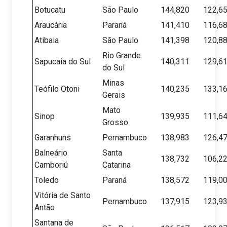
Botucatu
São Paulo
144,820
122,6
Araucária
Paraná
141,410
116,6
Atibaia
São Paulo
141,398
120,8
Rio Grande
Sapucaia do Sul
140,311
129,6
do Sul
Minas
Teófilo Otoni
140,235
133,1
Gerais
Mato
Sinop
139,935
111,6
Grosso
Garanhuns
Pernambuco
138,983
126,4
Balneário
Santa
138,732
106,2
Camboriú
Catarina
Toledo
Paraná
138,572
119,0
Vitória de Santo
Pernambuco
137,915
123,9
Antão
Santana de