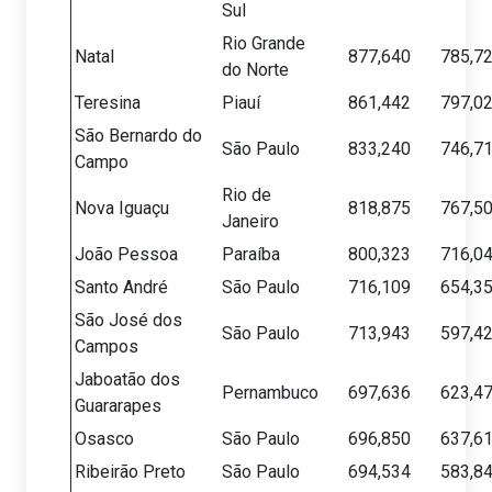
Sul
Rio Grande
Natal
877,640
785,7
do Norte
Teresina
Piauí
861,442
797,0
São Bernardo do
São Paulo
833,240
746,7
Campo
Rio de
Nova Iguaçu
818,875
767,5
Janeiro
João Pessoa
Paraíba
800,323
716,0
Santo André
São Paulo
716,109
654,3
São José dos
São Paulo
713,943
597,4
Campos
Jaboatão dos
Pernambuco
697,636
623,4
Guararapes
Osasco
São Paulo
696,850
637,6
Ribeirão Preto
São Paulo
694,534
583,8