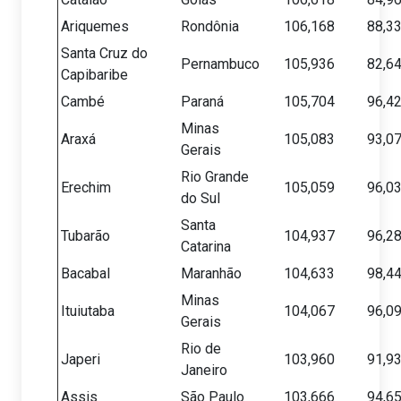
Ariquemes
Rondônia
106,168
88,3
Santa Cruz do
Pernambuco
105,936
82,6
Capibaribe
Cambé
Paraná
105,704
96,4
Minas
Araxá
105,083
93,0
Gerais
Rio Grande
Erechim
105,059
96,0
do Sul
Santa
Tubarão
104,937
96,2
Catarina
Bacabal
Maranhão
104,633
98,4
Minas
Ituiutaba
104,067
96,0
Gerais
Rio de
Japeri
103,960
91,9
Janeiro
Assis
São Paulo
103,666
94,6