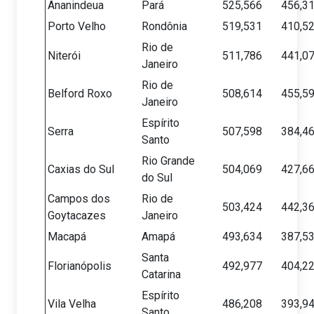
Ananindeua
Pará
525,566
456,3
Porto Velho
Rondônia
519,531
410,5
Rio de
Niterói
511,786
441,0
Janeiro
Rio de
Belford Roxo
508,614
455,5
Janeiro
Espírito
Serra
507,598
384,4
Santo
Rio Grande
Caxias do Sul
504,069
427,6
do Sul
Campos dos
Rio de
503,424
442,3
Goytacazes
Janeiro
Macapá
Amapá
493,634
387,5
Santa
Florianópolis
492,977
404,2
Catarina
Espírito
Vila Velha
486,208
393,9
Santo