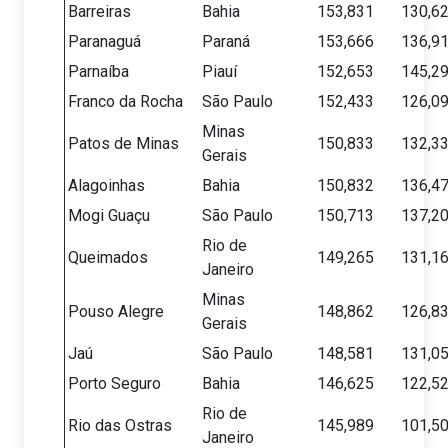
Barreiras
Bahia
153,831
130,6
Paranaguá
Paraná
153,666
136,9
Parnaíba
Piauí
152,653
145,2
Franco da Rocha
São Paulo
152,433
126,0
Minas
Patos de Minas
150,833
132,3
Gerais
Alagoinhas
Bahia
150,832
136,4
Mogi Guaçu
São Paulo
150,713
137,2
Rio de
Queimados
149,265
131,1
Janeiro
Minas
Pouso Alegre
148,862
126,8
Gerais
Jaú
São Paulo
148,581
131,0
Porto Seguro
Bahia
146,625
122,5
Rio de
Rio das Ostras
145,989
101,5
Janeiro