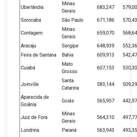
Minas
Uberlândia
683,247
579,0
Gerais
Sorocaba
São Paulo
671,186
570,4
Minas
Contagem
659,070
568,6
Gerais
Aracaju
Sergipe
648,939
552,3
Feira de Santana
Bahia
609,913
542,4
Mato
Cuiabá
607,153
530,3
Grosso
Santa
Joinville
583,144
509,2
Catarina
Aparecida de
Goiás
565,957
442,9
Goiânia
Minas
Juiz de Fora
564,310
497,7
Gerais
Londrina
Paraná
563,943
493,3