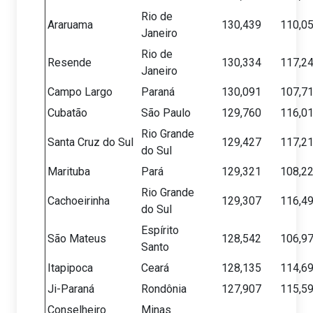
Rio de
Araruama
130,439
110,0
Janeiro
Rio de
Resende
130,334
117,2
Janeiro
Campo Largo
Paraná
130,091
107,7
Cubatão
São Paulo
129,760
116,0
Rio Grande
Santa Cruz do Sul
129,427
117,2
do Sul
Marituba
Pará
129,321
108,2
Rio Grande
Cachoeirinha
129,307
116,4
do Sul
Espírito
São Mateus
128,542
106,9
Santo
Itapipoca
Ceará
128,135
114,6
Ji-Paraná
Rondônia
127,907
115,5
Conselheiro
Minas