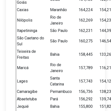
Goiás
Caxias
Maranhão
164,224
154,2
Rio de
Nilópolis
162,269
154,2
Janeiro
Itapetininga
São Paulo
162,231
144,3
São Caetano do
São Paulo
160,275
146,5
Sul
Teixeira de
Bahia
158,445
133,2
Freitas
Rio de
Maricá
157,789
116,2
Janeiro
Santa
Lages
157,743
154,1
Catarina
Camaragibe
Pernambuco
156,736
138,2
Abaetetuba
Pará
156,292
139,7
Jequié
Bahia
155,800
151,8