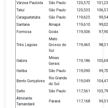
Várzea Paulista
São Paulo
120,572
101,2
Tatuí
São Paulo
120,533
106,5
Caraguatatuba
São Paulo
119,625
99,5
Santana
Amapá
119,610
99,0
Formosa
Goiás
119,506
97,9
Mato
Três Lagoas
Grosso do
119,465
98,3
Sul
Minas
Itabira
119,186
105,6
Gerais
Itatiba
São Paulo
119,090
99,7
Rio Grande
Bento Gonçalves
119,049
104,4
do Sul
Salto
São Paulo
117,561
103,7
Almirante
Paraná
117,168
99,5
Tamandaré