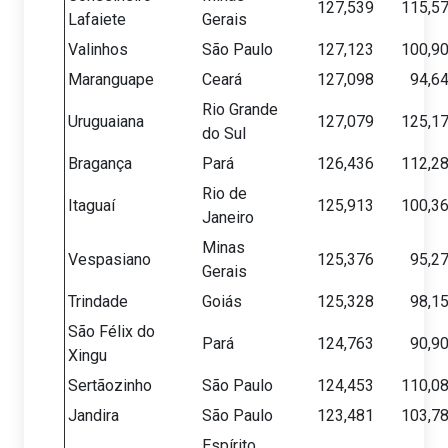
127,539
115,5
Lafaiete
Gerais
Valinhos
São Paulo
127,123
100,9
Maranguape
Ceará
127,098
94,6
Rio Grande
Uruguaiana
127,079
125,1
do Sul
Bragança
Pará
126,436
112,2
Rio de
Itaguaí
125,913
100,3
Janeiro
Minas
Vespasiano
125,376
95,2
Gerais
Trindade
Goiás
125,328
98,1
São Félix do
Pará
124,763
90,9
Xingu
Sertãozinho
São Paulo
124,453
110,0
Jandira
São Paulo
123,481
103,7
Espírito