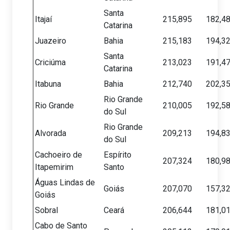
Santa
Itajaí
215,895
182,4
Catarina
Juazeiro
Bahia
215,183
194,3
Santa
Criciúma
213,023
191,4
Catarina
Itabuna
Bahia
212,740
202,3
Rio Grande
Rio Grande
210,005
192,5
do Sul
Rio Grande
Alvorada
209,213
194,8
do Sul
Cachoeiro de
Espírito
207,324
180,9
Itapemirim
Santo
Águas Lindas de
Goiás
207,070
157,3
Goiás
Sobral
Ceará
206,644
181,0
Cabo de Santo