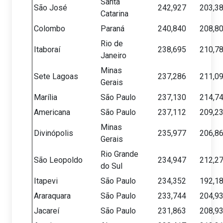
Santa
São José
242,927
203,3
Catarina
Colombo
Paraná
240,840
208,8
Rio de
Itaboraí
238,695
210,7
Janeiro
Minas
Sete Lagoas
237,286
211,0
Gerais
Marília
São Paulo
237,130
214,7
Americana
São Paulo
237,112
209,2
Minas
Divinópolis
235,977
206,8
Gerais
Rio Grande
São Leopoldo
234,947
212,2
do Sul
Itapevi
São Paulo
234,352
192,1
Araraquara
São Paulo
233,744
204,9
Jacareí
São Paulo
231,863
208,9