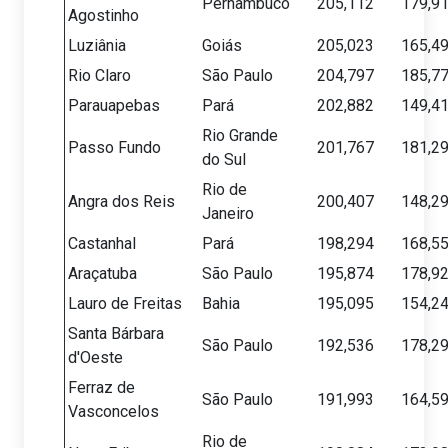
Pernambuco
205,112
179,9
Agostinho
Luziânia
Goiás
205,023
165,4
Rio Claro
São Paulo
204,797
185,7
Parauapebas
Pará
202,882
149,4
Rio Grande
Passo Fundo
201,767
181,2
do Sul
Rio de
Angra dos Reis
200,407
148,2
Janeiro
Castanhal
Pará
198,294
168,5
Araçatuba
São Paulo
195,874
178,9
Lauro de Freitas
Bahia
195,095
154,2
Santa Bárbara
São Paulo
192,536
178,2
d'Oeste
Ferraz de
São Paulo
191,993
164,5
Vasconcelos
Rio de